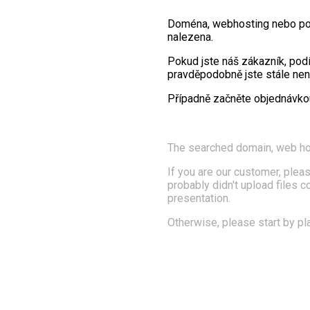
Doména, webhosting nebo po
nalezena.
Pokud jste náš zákazník, pod
pravděpodobně jste stále nena
Případně začněte objednávk
The searched domain, web ho
If you are our customer, pleas
probably didn't upload files 
presentation.
Otherwise, please start by pl