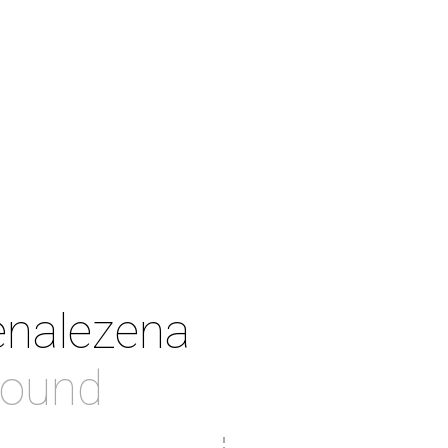
enalezena
found