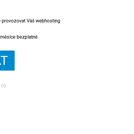
te provozovat Váš webhosting
 měsíce bezplatně.
AT
r.o.